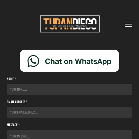
Name *
Email Address *
Message *